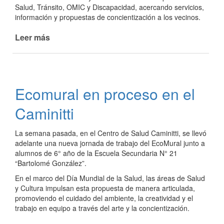
Salud, Tránsito, OMIC y Discapacidad, acercando servicios,
información y propuestas de concientización a los vecinos.
Leer más
de
Ecocanje
y
alegría
en
Ecomural en proceso en el
el
Mes
Caminitti
de
los
La semana pasada, en el Centro de Salud Caminitti, se llevó
Jardines
adelante una nueva jornada de trabajo del EcoMural junto a
alumnos de 6° año de la Escuela Secundaria N° 21
“Bartolomé González”.
En el marco del Día Mundial de la Salud, las áreas de Salud
y Cultura impulsan esta propuesta de manera articulada,
promoviendo el cuidado del ambiente, la creatividad y el
trabajo en equipo a través del arte y la concientización.