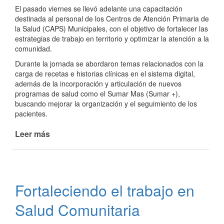
la
El pasado viernes se llevó adelante una capacitación
salud
destinada al personal de los Centros de Atención Primaria de
bucal
la Salud (CAPS) Municipales, con el objetivo de fortalecer las
de
estrategias de trabajo en territorio y optimizar la atención a la
las
comunidad.
infancias
Durante la jornada se abordaron temas relacionados con la
carga de recetas e historias clínicas en el sistema digital,
además de la incorporación y articulación de nuevos
programas de salud como el Sumar Mas (Sumar +),
buscando mejorar la organización y el seguimiento de los
pacientes.
Leer más
de
Fortalecemos
la
atención
primaria
Fortaleciendo el trabajo en
con
mas
Salud Comunitaria
capacitación