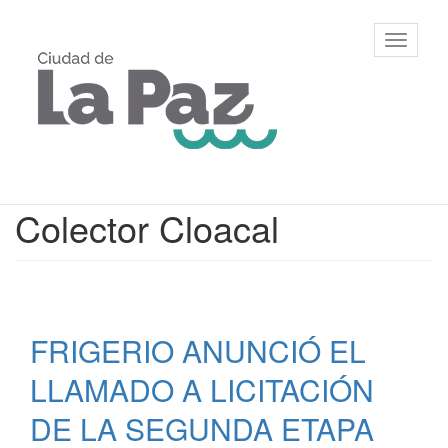
Ir
al
Municipalidad
Mostrar/
contenido
de La Paz,
barra
principal
Entre Ríos
de
navegac
Contenido
Colector Cloacal
principal
FRIGERIO ANUNCIÓ EL
LLAMADO A LICITACIÓN
DE LA SEGUNDA ETAPA