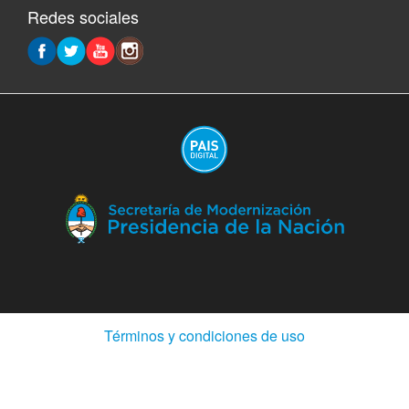
Redes sociales
(A
en
ve
nu
(Abre
Términos y condiciones de uso
en
ventana
nueva)