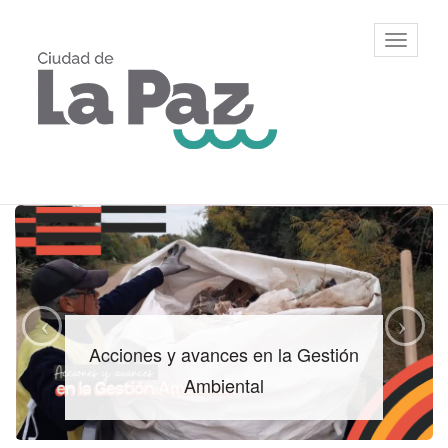
Ir
al
Municipalidad
Mostrar/
contenido
de La Paz,
barra
principal
Entre Ríos
de
navegac
Contenido
principal
Acciones y avances en la Gestión
Ambiental