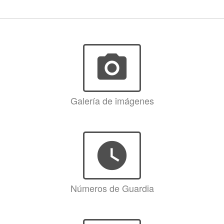
photo_camera
Galería de imágenes
watch_later
Números de Guardia