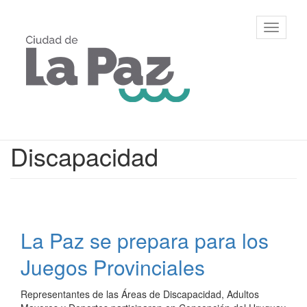
Ir
al
Municipalidad
Mostrar/
contenido
de La Paz,
barra
principal
Entre Ríos
de
navegac
Contenido
Discapacidad
principal
La Paz se prepara para los
Juegos Provinciales
Representantes de las Áreas de Discapacidad, Adultos