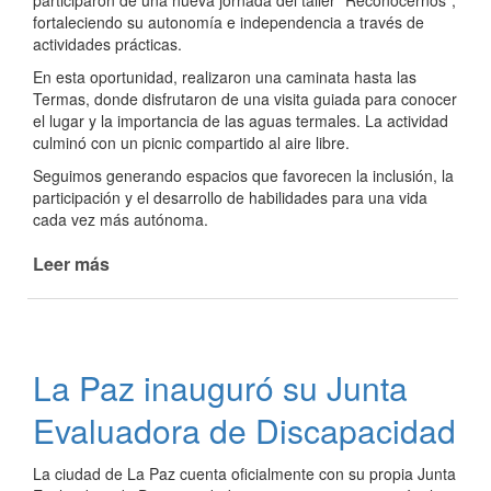
participaron de una nueva jornada del taller “Reconocernos”,
del
fortaleciendo su autonomía e independencia a través de
Barrio
actividades prácticas.
Presidente
En esta oportunidad, realizaron una caminata hasta las
Perón
Termas, donde disfrutaron de una visita guiada para conocer
con
el lugar y la importancia de las aguas termales. La actividad
plantines
culminó con un picnic compartido al aire libre.
de
Seguimos generando espacios que favorecen la inclusión, la
su
participación y el desarrollo de habilidades para una vida
huerta
cada vez más autónoma.
Leer más
de
Taller
"Reconocernos"
en
las
La Paz inauguró su Junta
Termas
Evaluadora de Discapacidad
La ciudad de La Paz cuenta oficialmente con su propia Junta