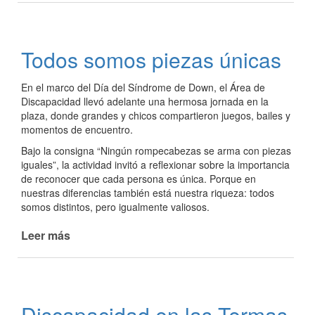
del
Área
de
Todos somos piezas únicas
Discapacidad
visitaron
En el marco del Día del Síndrome de Down, el Área de
la
Discapacidad llevó adelante una hermosa jornada en la
Feria
plaza, donde grandes y chicos compartieron juegos, bailes y
del
momentos de encuentro.
Libro
Bajo la consigna “Ningún rompecabezas se arma con piezas
iguales”, la actividad invitó a reflexionar sobre la importancia
de reconocer que cada persona es única. Porque en
nuestras diferencias también está nuestra riqueza: todos
somos distintos, pero igualmente valiosos.
Leer más
de
Todos
somos
piezas
únicas
Discapacidad en las Termas