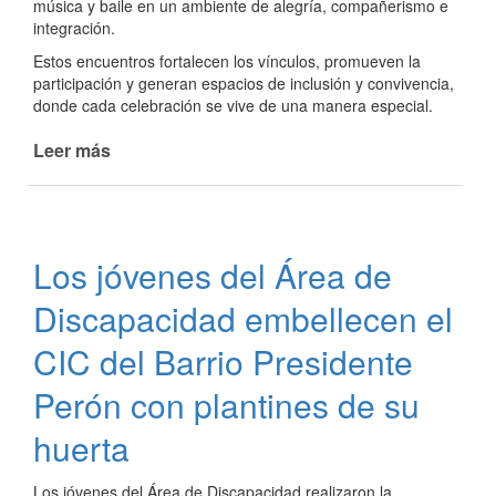
música y baile en un ambiente de alegría, compañerismo e
integración.
Estos encuentros fortalecen los vínculos, promueven la
participación y generan espacios de inclusión y convivencia,
donde cada celebración se vive de una manera especial.
Leer más
de
Festejo
de
cumpleaños
del
Los jóvenes del Área de
Área
de
Discapacidad embellecen el
Discapacidad
CIC del Barrio Presidente
Perón con plantines de su
huerta
Los jóvenes del Área de Discapacidad realizaron la