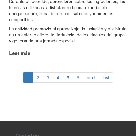
Durante el recorrido, aprendieron sobre los ingredientes, las
técnicas utilizadas y disfrutaron de una experiencia
enriquecedora, llena de aromas, sabores y momentos
compartidos.
La actividad promovió el aprendizaje, la inclusión y el disfrute
en un entorno diferente, fortaleciendo los vínculos del grupo
y generando una jornada especial.
Leer más
de
Visitando
la
chocolatería
1
2
3
4
5
6
next
last