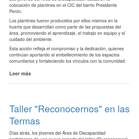
colocación de plantines en el CIC del barrio Presidente
Perón.
Los plantines fueron producidos por ellos mismos en la
huerta que desarrollan como parte de las propuestas del
área, promoviendo el aprendizaje, el trabajo en equipo y el
cuidado del ambiente.
Esta acción refleja el compromiso y la dedicación, quienes
continúan aportando al embellecimiento de los espacios
comunitarios y fortaleciendo los vínculos con la comunidad.
Leer más
de
Los
jóvenes
del
Área
Taller "Reconocernos" en las
de
Discapacidad
Termas
embellecen
el
Días atrás, los jóvenes del Área de Discapacidad
CIC