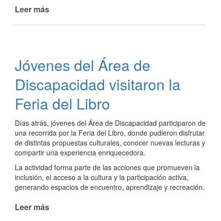
Leer más
de
Ecocanje
y
alegría
en
Jóvenes del Área de
el
Mes
Discapacidad visitaron la
de
los
Feria del Libro
Jardines
Días atrás, jóvenes del Área de Discapacidad participaron de
una recorrida por la Feria del Libro, donde pudieron disfrutar
de distintas propuestas culturales, conocer nuevas lecturas y
compartir una experiencia enriquecedora.
La actividad forma parte de las acciones que promueven la
inclusión, el acceso a la cultura y la participación activa,
generando espacios de encuentro, aprendizaje y recreación.
Leer más
de
Jóvenes