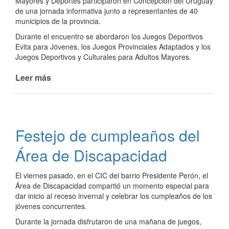
Mayores y Deportes participaron en Concepción del Uruguay
de una jornada informativa junto a representantes de 40
municipios de la provincia.
Durante el encuentro se abordaron los Juegos Deportivos
Evita para Jóvenes, los Juegos Provinciales Adaptados y los
Juegos Deportivos y Culturales para Adultos Mayores.
Leer más
de
La
Paz
se
prepara
Festejo de cumpleaños del
para
los
Área de Discapacidad
Juegos
Provinciales
El viernes pasado, en el CIC del barrio Presidente Perón, el
Área de Discapacidad compartió un momento especial para
dar inicio al receso invernal y celebrar los cumpleaños de los
jóvenes concurrentes.
Durante la jornada disfrutaron de una mañana de juegos,