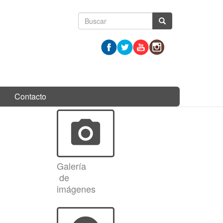
Formulario
Buscar
de
búsqueda
Contacto
photo_camera
Galería
de
imágenes