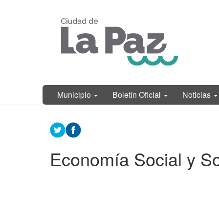
Ir
Municipalidad
al
de La Paz,
contenido
Entre Ríos
principal
Municipio
Boletín Oficial
Noticias
Contenido
principal
Economía Social y So