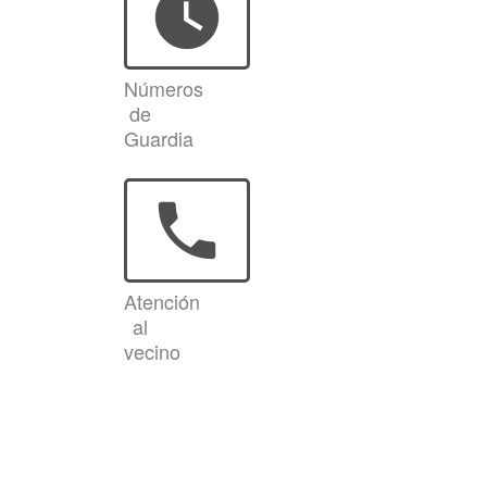
watch_later
Números
de
Guardia
phone
Atención
al
vecino