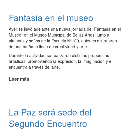
el
25
Fantasía en el museo
de
Mayo
Ayer se llevó adelante una nueva jornada de “Fantasía en el
Museo” en el Museo Municipal de Bellas Artes, junto a
alumnos y seños de la Escuela N°100, quienes disfrutaron
de una mañana llena de creatividad y arte.
Durante la actividad se realizaron distintas propuestas
artísticas, promoviendo la expresión, la imaginación y el
encuentro a través del arte.
Leer más
de
Fantasía
en
el
museo
La Paz será sede del
Segundo Encuentro