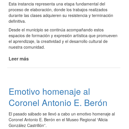
Esta instancia representa una etapa fundamental del
el
proceso de elaboración, donde los trabajos realizados
2do
durante las clases adquieren su resistencia y terminación
Encuentro
definitiva.
Entrerriano
de
Desde el municipio se continúa acompañando estos
espacios de formación y expresión artística que promueven
Artes
el aprendizaje, la creatividad y el desarrollo cultural de
Visuales
nuestra comunidad.
Leer más
de
Quema
de
cerámicas
en
Emotivo homenaje al
el
Centro
Coronel Antonio E. Berón
de
Artesanos
El pasado sábado se llevó a cabo un emotivo homenaje al
Coronel Antonio E. Berón en el Museo Regional “Alicia
González Castrillón”.