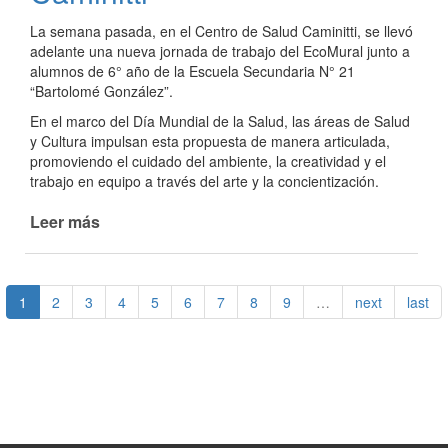
escuela
La semana pasada, en el Centro de Salud Caminitti, se llevó
N°
adelante una nueva jornada de trabajo del EcoMural junto a
100
alumnos de 6° año de la Escuela Secundaria N° 21
“Bartolomé González”.
En el marco del Día Mundial de la Salud, las áreas de Salud
y Cultura impulsan esta propuesta de manera articulada,
promoviendo el cuidado del ambiente, la creatividad y el
trabajo en equipo a través del arte y la concientización.
Leer más
de
Ecomural
en
proceso
1
2
3
4
5
6
7
8
9
…
next
last
en
el
Caminitti