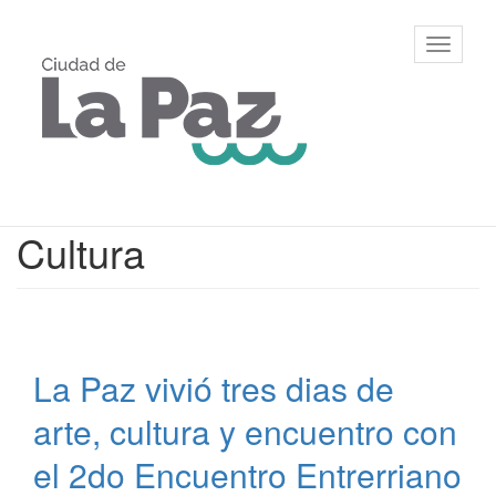
Ir
al
Municipalidad
Mostrar/
contenido
de La Paz,
barra
principal
Entre Ríos
de
navegac
Contenido
Cultura
principal
La Paz vivió tres dias de
arte, cultura y encuentro con
el 2do Encuentro Entrerriano