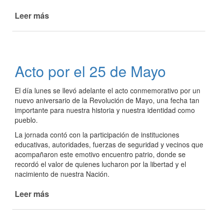
Leer más
de
Se
presentó
la
obra
Acto por el 25 de Mayo
teatral
"La
El día lunes se llevó adelante el acto conmemorativo por un
Silueta
nuevo aniversario de la Revolución de Mayo, una fecha tan
del
importante para nuestra historia y nuestra identidad como
Arte"
pueblo.
La jornada contó con la participación de instituciones
educativas, autoridades, fuerzas de seguridad y vecinos que
acompañaron este emotivo encuentro patrio, donde se
recordó el valor de quienes lucharon por la libertad y el
nacimiento de nuestra Nación.
Leer más
de
Acto
por