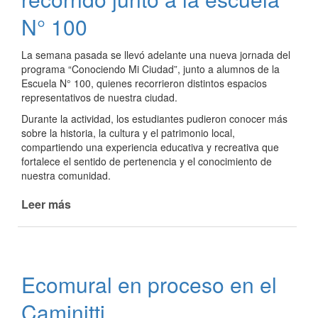
en
el
N° 100
Museo
Municipal
La semana pasada se llevó adelante una nueva jornada del
de
programa “Conociendo Mi Ciudad”, junto a alumnos de la
Bellas
Escuela N° 100, quienes recorrieron distintos espacios
Artes
representativos de nuestra ciudad.
Durante la actividad, los estudiantes pudieron conocer más
sobre la historia, la cultura y el patrimonio local,
compartiendo una experiencia educativa y recreativa que
fortalece el sentido de pertenencia y el conocimiento de
nuestra comunidad.
Leer más
de
Conociendo
mi
ciudad:
recorrido
Ecomural en proceso en el
junto
a
Caminitti
la