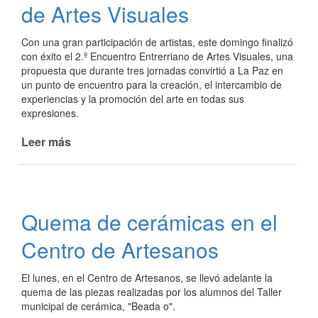
de Artes Visuales
Con una gran participación de artistas, este domingo finalizó
con éxito el 2.º Encuentro Entrerriano de Artes Visuales, una
propuesta que durante tres jornadas convirtió a La Paz en
un punto de encuentro para la creación, el intercambio de
experiencias y la promoción del arte en todas sus
expresiones.
Leer más
de
La
Paz
vivió
tres
Quema de cerámicas en el
dias
de
Centro de Artesanos
arte,
cultura
El lunes, en el Centro de Artesanos, se llevó adelante la
y
quema de las piezas realizadas por los alumnos del Taller
encuentro
municipal de cerámica, "Beada o".
con