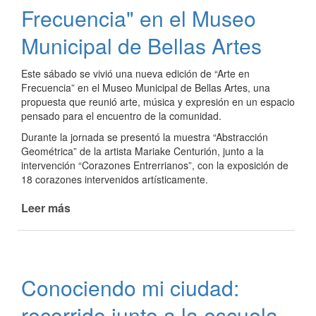
Segundo
Frecuencia" en el Museo
Encuentro
Entrerriano
Municipal de Bellas Artes
de
Artes
Este sábado se vivió una nueva edición de “Arte en
Visuales
Frecuencia” en el Museo Municipal de Bellas Artes, una
propuesta que reunió arte, música y expresión en un espacio
pensado para el encuentro de la comunidad.
Durante la jornada se presentó la muestra “Abstracción
Geométrica” de la artista Mariake Centurión, junto a la
intervención “Corazones Entrerrianos”, con la exposición de
18 corazones intervenidos artísticamente.
Leer más
de
Se
llevó
adelante
"Arte
Conociendo mi ciudad:
en
Frecuencia"
recorrido junto a la escuela