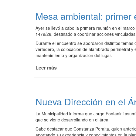
el
Día
Mesa ambiental: primer 
de
la
Ayer se llevó a cabo la primera reunión en el marc
Tierra
1479/26, destinado a coordinar acciones vinculadas
e
Inauguración
Durante el encuentro se abordaron distintos temas cen
del
vertedero, la colocación de alambrado perimetral y e
Ecodomo
mantenimiento y organización del lugar.
Leer más
de
Mesa
ambiental:
primer
encuentro
Nueva Dirección en el Á
de
trabajo
La Municipalidad informa que Jorge Fontanini asumi
que se viene desarrollando en el área.
Cabe destacar que Constanza Peralta, quien anteri
aportando su experiencia y conocimientos en la plani