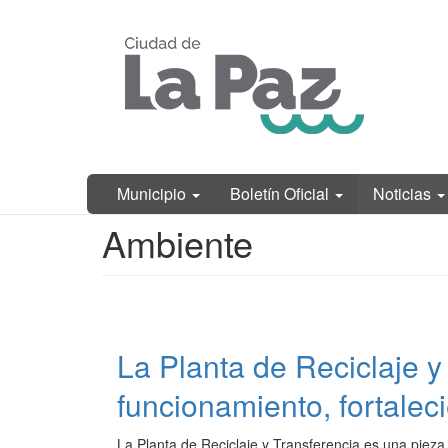
Ir
Municipalidad
al
de La Paz,
contenido
Entre Ríos
principal
Municipio
Boletín Oficial
Noticias
Contenido
Ambiente
principal
La Planta de Reciclaje y
funcionamiento, fortalec
La Planta de Reciclaje y Transferencia es una pieza