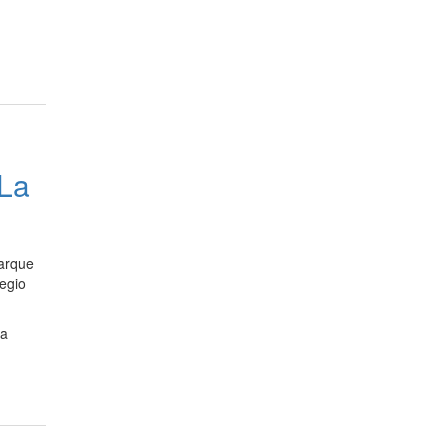
"La
Parque
egio
la