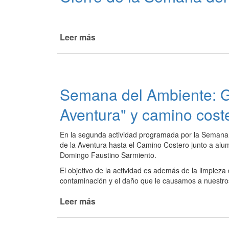
barrio
Fátima
Leer más
de
Cierre
de
la
Semana
Semana del Ambiente: G
del
Ambiente
Aventura" y camino cost
En la segunda actividad programada por la Semana d
de la Aventura hasta el Camino Costero junto a alu
Domingo Faustino Sarmiento.
El objetivo de la actividad es además de la limpieza
contaminación y el daño que le causamos a nuestro
Leer más
de
Semana
del