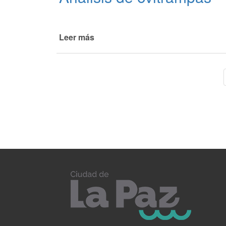
Leer más
de
Análisis
de
ovitrampas