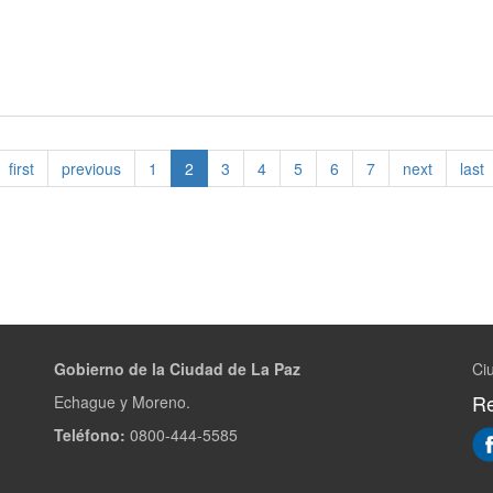
first
previous
1
2
3
4
5
6
7
next
last
Gobierno de la Ciudad de La Paz
Ci
Re
Echague y Moreno.
Teléfono:
0800-444-5585