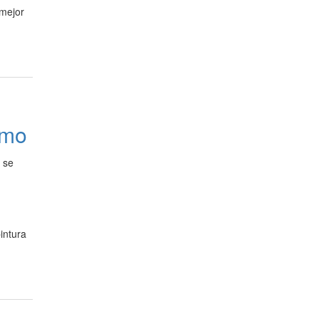
 mejor
omo
 se
intura