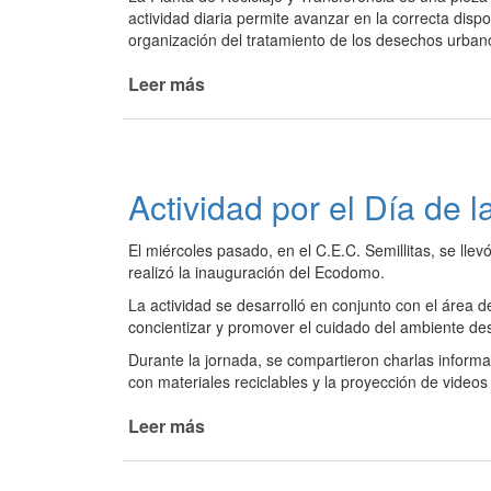
actividad diaria permite avanzar en la correcta disp
organización del tratamiento de los desechos urban
Leer más
de
La
Planta
de
Reciclaje
Actividad por el Día de 
y
Transferencia
El miércoles pasado, en el C.E.C. Semillitas, se ll
continúa
realizó la inauguración del Ecodomo.
en
funcionamiento,
La actividad se desarrolló en conjunto con el área 
fortaleciendo
concientizar y promover el cuidado del ambiente d
el
Durante la jornada, se compartieron charlas informat
cuidado
con materiales reciclables y la proyección de video
ambiental
Leer más
de
Actividad
por