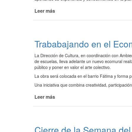
Leer más
de
Nueva
Dirección
en
el
Trababajando en el Ecom
Área
de
La Dirección de Cultura, en coordinación con Ambie
Ambiente
de escuelas, lleva adelante un nuevo ecomural reali
público y poner en valor el arte colectivo.
La obra será colocada en el barrio Fátima y forma 
Una iniciativa que combina creatividad, participació
Leer más
de
Trababajando
en
el
Ecomural
Cierre de la Semana de
para