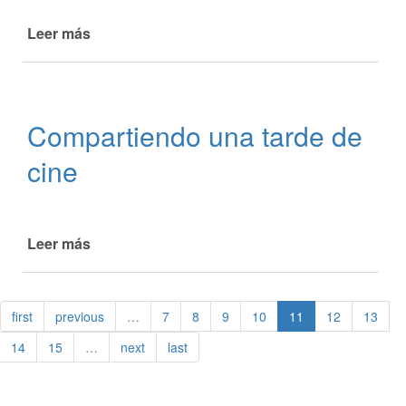
13
Leer más
de
Colonia
de
vacaciones
Compartiendo una tarde de
cine
Leer más
de
Compartiendo
una
tarde
first
previous
…
7
8
9
10
11
12
13
de
cine
14
15
…
next
last