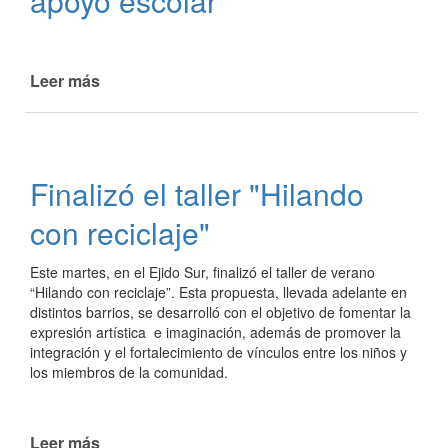
apoyo escolar
Leer más
de
Finalizaron
las
clases
de
Finalizó el taller "Hilando
apoyo
escolar
con reciclaje"
Este martes, en el Ejido Sur, finalizó el taller de verano
“Hilando con reciclaje”. Esta propuesta, llevada adelante en
distintos barrios, se desarrolló con el objetivo de fomentar la
expresión artística e imaginación, además de promover la
integración y el fortalecimiento de vínculos entre los niños y
los miembros de la comunidad.
Leer más
de