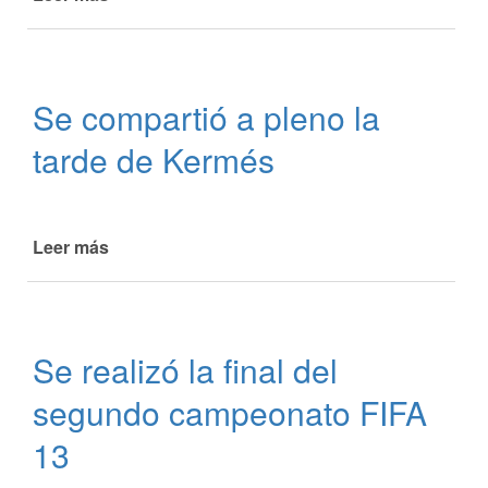
Finalizó
el
taller
"Hilando
Se compartió a pleno la
con
reciclaje"
tarde de Kermés
Leer más
de
Se
compartió
a
pleno
Se realizó la final del
la
tarde
segundo campeonato FIFA
de
Kermés
13