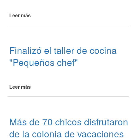
Leer más
de
Se
realizó
la
final
Finalizó el taller de cocina
del
segundo
"Pequeños chef"
campeonato
FIFA
13
Leer más
de
Finalizó
el
taller
de
Más de 70 chicos disfrutaron
cocina
"Pequeños
de la colonia de vacaciones
chef"