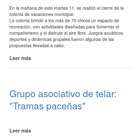
En la mañana de este martes 11, se realizó el cierre de la
colonia de vacaciones municipal.
La colonia brindó a los más de 70 chicos un espacio de
recreación, con actividades diseñadas para fomentar el
compañerismo y el disfrute al aire libre. Juegos acuáticos,
deportes y dinámicas grupales fueron algunas de las
propuestas llevadas a cabo.
Leer más
de
Más
de
70
chicos
Grupo asociativo de telar:
disfrutaron
de
"Tramas paceñas"
la
colonia
de
vacaciones
Leer más
de
Grupo