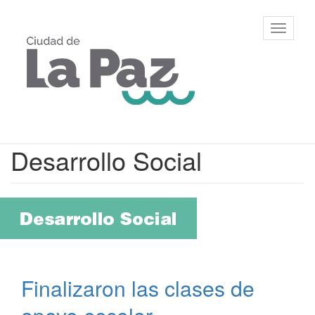
Ir
al
Municipalidad
Mostrar/
contenido
de La Paz,
barra
principal
Entre Ríos
de
navegac
Contenido
Desarrollo Social
principal
Finalizaron las clases de