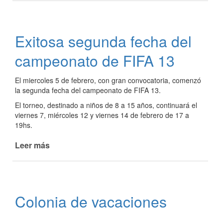
asociativo
de
telar:
Exitosa segunda fecha del
"Tramas
paceñas"
campeonato de FIFA 13
El miercoles 5 de febrero, con gran convocatoria, comenzó
la segunda fecha del campeonato de FIFA 13.
El torneo, destinado a niños de 8 a 15 años, continuará el
viernes 7, miércoles 12 y viernes 14 de febrero de 17 a
19hs.
Leer más
de
Exitosa
segunda
fecha
del
Colonia de vacaciones
campeonato
de
FIFA