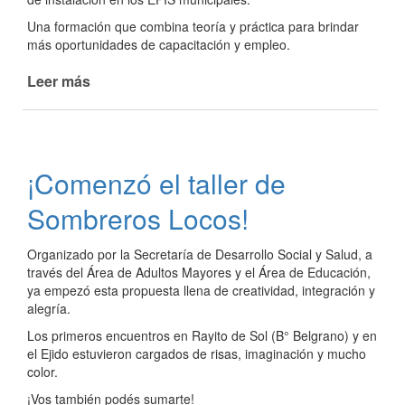
Una formación que combina teoría y práctica para brindar
más oportunidades de capacitación y empleo.
Leer más
de
Curso
de
Auxiliar
en
¡Comenzó el taller de
Albañilería
e
Sombreros Locos!
instalación
sanitaria
Organizado por la Secretaría de Desarrollo Social y Salud, a
través del Área de Adultos Mayores y el Área de Educación,
ya empezó esta propuesta llena de creatividad, integración y
alegría.
Los primeros encuentros en Rayito de Sol (B° Belgrano) y en
el Ejido estuvieron cargados de risas, imaginación y mucho
color.
¡Vos también podés sumarte!