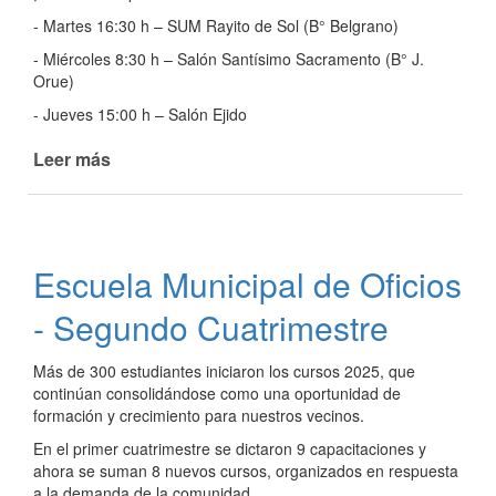
- Martes 16:30 h – SUM Rayito de Sol (B° Belgrano)
- Miércoles 8:30 h – Salón Santísimo Sacramento (B° J.
Orue)
- Jueves 15:00 h – Salón Ejido
Leer más
de
¡Comenzó
el
taller
de
Escuela Municipal de Oficios
Sombreros
Locos!
- Segundo Cuatrimestre
Más de 300 estudiantes iniciaron los cursos 2025, que
continúan consolidándose como una oportunidad de
formación y crecimiento para nuestros vecinos.
En el primer cuatrimestre se dictaron 9 capacitaciones y
ahora se suman 8 nuevos cursos, organizados en respuesta
a la demanda de la comunidad.