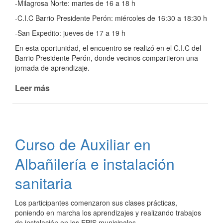
-Milagrosa Norte: martes de 16 a 18 h
-C.I.C Barrio Presidente Perón: miércoles de 16:30 a 18:30 h
-San Expedito: jueves de 17 a 19 h
En esta oportunidad, el encuentro se realizó en el C.I.C del
Barrio Presidente Perón, donde vecinos compartieron una
jornada de aprendizaje.
Leer más
de
Palma
Caranday
en
los
Curso de Auxiliar en
barrios
Albañilería e instalación
sanitaria
Los participantes comenzaron sus clases prácticas,
poniendo en marcha los aprendizajes y realizando trabajos
de instalación en los EPIS municipales.