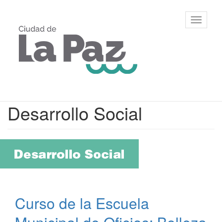
Ir
al
Municipalidad
Mostrar/
contenido
de La Paz,
barra
principal
Entre Ríos
de
navegac
Contenido
Desarrollo Social
principal
Curso de la Escuela