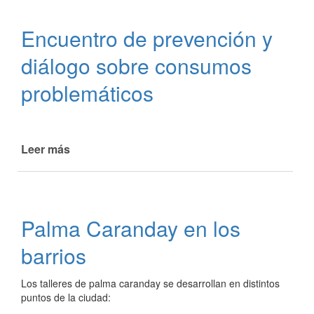
la
Escuela
Encuentro de prevención y
Municipal
de
diálogo sobre consumos
Oficios:
Belleza
problemáticos
Integral
Leer más
de
Encuentro
de
prevención
y
Palma Caranday en los
diálogo
sobre
barrios
consumos
problemáticos
Los talleres de palma caranday se desarrollan en distintos
puntos de la ciudad: