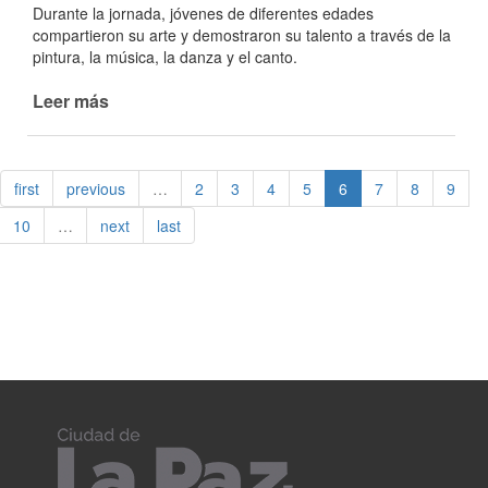
Durante la jornada, jóvenes de diferentes edades
compartieron su arte y demostraron su talento a través de la
pintura, la música, la danza y el canto.
Leer más
de
Se
realizó
una
first
previous
…
2
3
4
5
6
7
8
9
nueva
edición
10
…
next
last
del
Show
de
Talentos