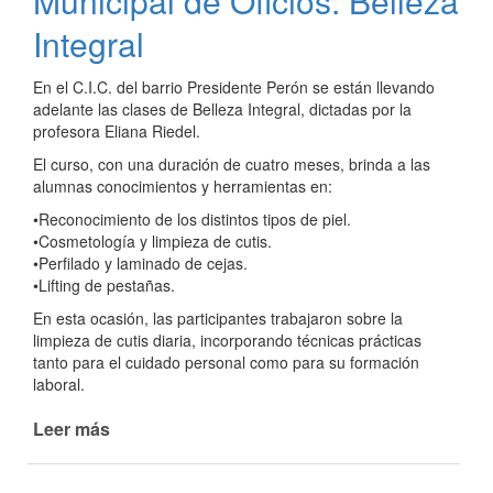
Municipal de Oficios: Belleza
Integral
En el C.I.C. del barrio Presidente Perón se están llevando
adelante las clases de Belleza Integral, dictadas por la
profesora Eliana Riedel.
El curso, con una duración de cuatro meses, brinda a las
alumnas conocimientos y herramientas en:
•Reconocimiento de los distintos tipos de piel.
•Cosmetología y limpieza de cutis.
•Perfilado y laminado de cejas.
•Lifting de pestañas.
En esta ocasión, las participantes trabajaron sobre la
limpieza de cutis diaria, incorporando técnicas prácticas
tanto para el cuidado personal como para su formación
laboral.
Leer más
de
Curso
de