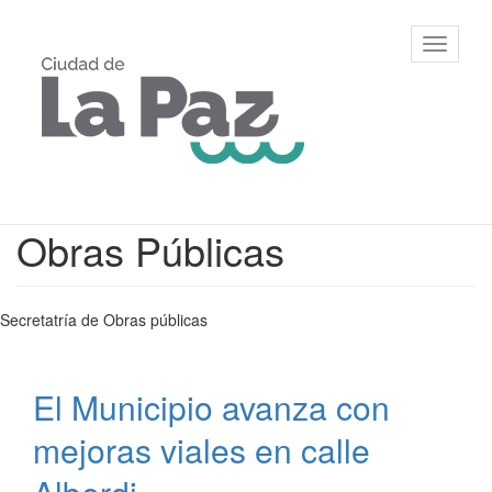
Ir
al
Municipalidad
Mostrar/
contenido
de La Paz,
barra
principal
Entre Ríos
de
navegac
Contenido
Obras Públicas
principal
Secretatría de Obras públicas
El Municipio avanza con
mejoras viales en calle