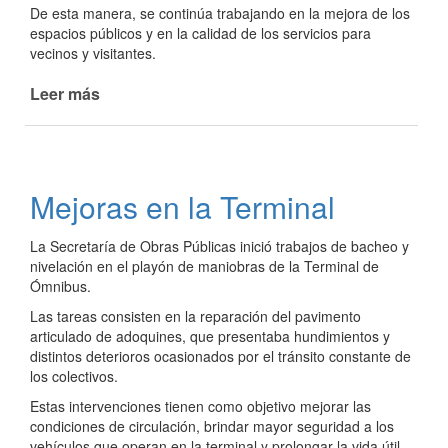
De esta manera, se continúa trabajando en la mejora de los
espacios públicos y en la calidad de los servicios para
vecinos y visitantes.
Leer más
de
Se
instaló
Biodigestor
en
Mejoras en la Terminal
playa
el
La Secretaría de Obras Públicas inició trabajos de bacheo y
Faro
nivelación en el playón de maniobras de la Terminal de
Ómnibus.
Las tareas consisten en la reparación del pavimento
articulado de adoquines, que presentaba hundimientos y
distintos deterioros ocasionados por el tránsito constante de
los colectivos.
Estas intervenciones tienen como objetivo mejorar las
condiciones de circulación, brindar mayor seguridad a los
vehículos que operan en la terminal y prolongar la vida útil