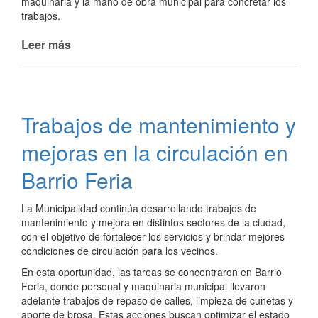
maquinaria y la mano de obra municipal para concretar los
trabajos.
Leer más
de
Avanza
la
obra
de
Trabajos de mantenimiento y
red
cloacal
mejoras en la circulación en
en
calle
Barrio Feria
Chañar
La Municipalidad continúa desarrollando trabajos de
mantenimiento y mejora en distintos sectores de la ciudad,
con el objetivo de fortalecer los servicios y brindar mejores
condiciones de circulación para los vecinos.
En esta oportunidad, las tareas se concentraron en Barrio
Feria, donde personal y maquinaria municipal llevaron
adelante trabajos de repaso de calles, limpieza de cunetas y
aporte de brosa. Estas acciones buscan optimizar el estado