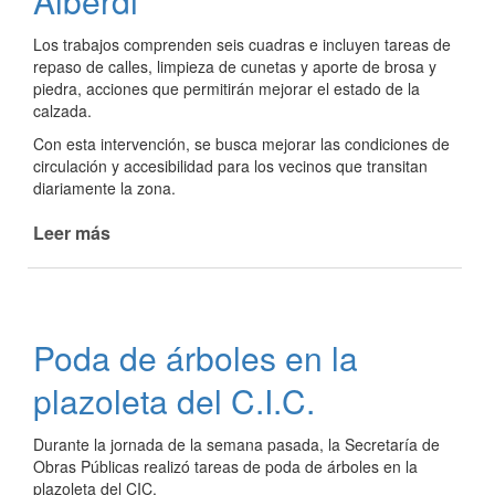
Alberdi
Los trabajos comprenden seis cuadras e incluyen tareas de
repaso de calles, limpieza de cunetas y aporte de brosa y
piedra, acciones que permitirán mejorar el estado de la
calzada.
Con esta intervención, se busca mejorar las condiciones de
circulación y accesibilidad para los vecinos que transitan
diariamente la zona.
Leer más
de
El
Municipio
avanza
con
Poda de árboles en la
mejoras
viales
plazoleta del C.I.C.
en
calle
Durante la jornada de la semana pasada, la Secretaría de
Alberdi
Obras Públicas realizó tareas de poda de árboles en la
plazoleta del CIC.