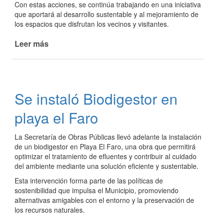
Con estas acciones, se continúa trabajando en una iniciativa
que aportará al desarrollo sustentable y al mejoramiento de
los espacios que disfrutan los vecinos y visitantes.
Leer más
de
Continúan
los
trabajos
para
Se instaló Biodigestor en
la
puesta
playa el Faro
en
marcha
La Secretaría de Obras Públicas llevó adelante la instalación
del
de un biodigestor en Playa El Faro, una obra que permitirá
vivero
optimizar el tratamiento de efluentes y contribuir al cuidado
municipal
del ambiente mediante una solución eficiente y sustentable.
en
Esta intervención forma parte de las políticas de
el
sostenibilidad que impulsa el Municipio, promoviendo
Polideportivo
alternativas amigables con el entorno y la preservación de
los recursos naturales.