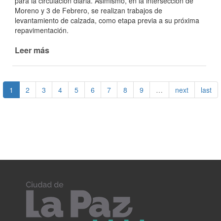
para la circulación diaria. Asimismo, en la intersección de
Moreno y 3 de Febrero, se realizan trabajos de
levantamiento de calzada, como etapa previa a su próxima
repavimentación.
Leer más
de
Intervenciones
en
distintos
1
2
3
4
5
6
7
8
9
…
next
last
sectores
de
la
ciudad