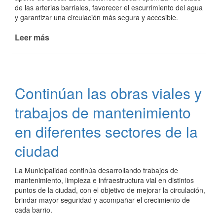
de las arterias barriales, favorecer el escurrimiento del agua
y garantizar una circulación más segura y accesible.
Leer más
de
Trabajos
de
mantenimiento
y
Continúan las obras viales y
mejoras
en
trabajos de mantenimiento
la
circulación
en diferentes sectores de la
en
ciudad
Barrio
Feria
La Municipalidad continúa desarrollando trabajos de
mantenimiento, limpieza e infraestructura vial en distintos
puntos de la ciudad, con el objetivo de mejorar la circulación,
brindar mayor seguridad y acompañar el crecimiento de
cada barrio.