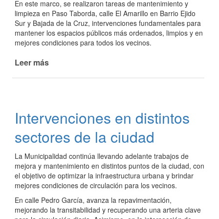
En este marco, se realizaron tareas de mantenimiento y
limpieza en Paso Taborda, calle El Amarillo en Barrio Ejido
Sur y Bajada de la Cruz, intervenciones fundamentales para
mantener los espacios públicos más ordenados, limpios y en
mejores condiciones para todos los vecinos.
Leer más
de
Continúan
las
obras
viales
Intervenciones en distintos
y
trabajos
sectores de la ciudad
de
mantenimiento
La Municipalidad continúa llevando adelante trabajos de
en
mejora y mantenimiento en distintos puntos de la ciudad, con
diferentes
el objetivo de optimizar la infraestructura urbana y brindar
sectores
mejores condiciones de circulación para los vecinos.
de
En calle Pedro García, avanza la repavimentación,
la
mejorando la transitabilidad y recuperando una arteria clave
ciudad