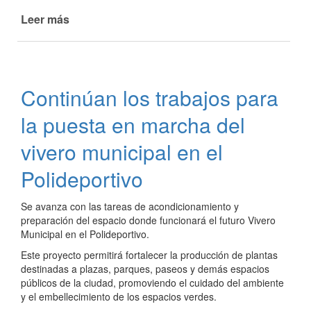
Leer más
de
Avanzan
los
trabajos
de
Continúan los trabajos para
mejora
y
la puesta en marcha del
mantenimiento
en
vivero municipal en el
barrio
Polideportivo
Feria
Se avanza con las tareas de acondicionamiento y
preparación del espacio donde funcionará el futuro Vivero
Municipal en el Polideportivo.
Este proyecto permitirá fortalecer la producción de plantas
destinadas a plazas, parques, paseos y demás espacios
públicos de la ciudad, promoviendo el cuidado del ambiente
y el embellecimiento de los espacios verdes.