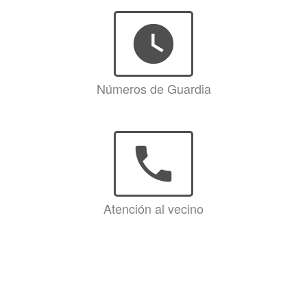
watch_later
Números de Guardia
phone
Atención al vecino