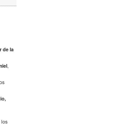
r de la
miel
,
os
io,
 los