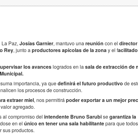
e La Paz,
Josías Garnier
, mantuvo una
reunión
con el
director
o Rey
, junto a
productores apícolas de la zona
y el f
acilitado
supervisar los avances
logrados en la
sala de extracción de 
 Municipal.
 suma importancia, ya que
definirá el futuro productivo
de est
nalicen los procesos de construcción.
ara extraer miel
, nos permitirá
poder exportar a un mejor prec
 valor agregado.
as al compromiso del
intendente Bruno Sarubi
se
garantiza la
éndose en el
único en tener una sala habilitante
para que todos
ar sus productos.