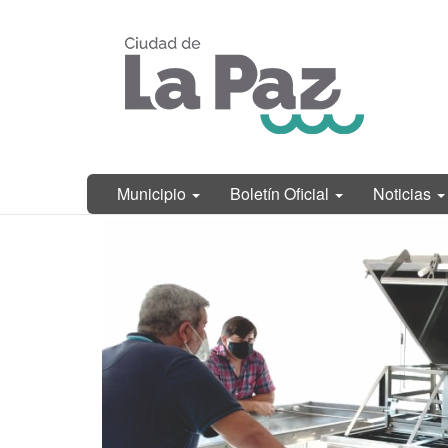
Ir
Municipalidad
al
de La Paz,
contenido
Entre Ríos
principal
Municipio
Boletín Oficial
Noticias
Contenido
principal