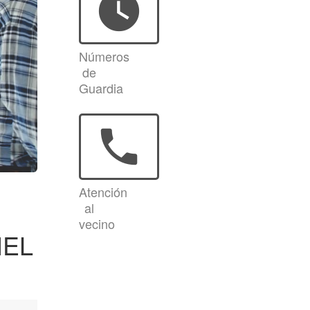
watch_later
Números
de
Guardia
phone
Atención
al
vecino
IEL