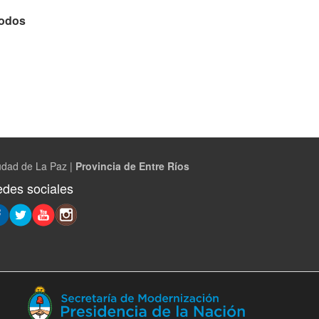
todos
udad de La Paz |
Provincia de Entre Ríos
des sociales
(Abre
en
ventana