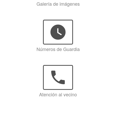
Galería de imágenes
watch_later
Números de Guardia
phone
Atención al vecino