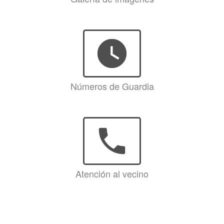
watch_later
Números de Guardia
phone
Atención al vecino