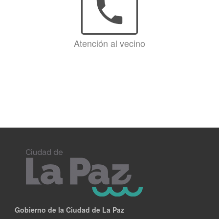
phone
Atención al vecino
Gobierno de la Ciudad de La Paz