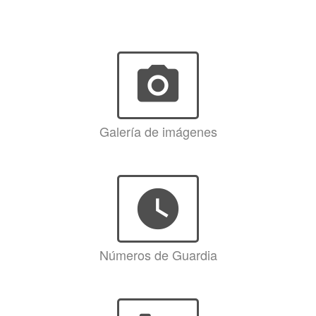
photo_camera
Galería de imágenes
watch_later
Números de Guardia