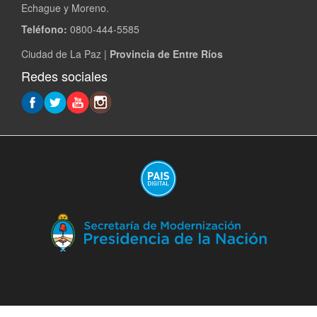
Echague y Moreno.
Teléfono:
0800-444-5585
Ciudad de La Paz |
Provincia de Entre Ríos
Redes sociales
(A
en
ve
nu