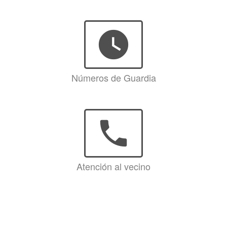
watch_later
Números de Guardia
phone
Atención al vecino