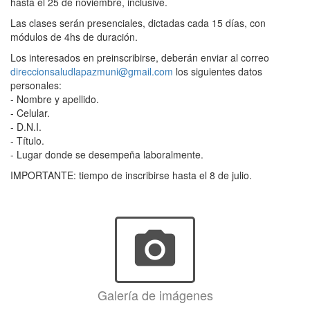
hasta el 25 de noviembre, inclusive.
Las clases serán presenciales, dictadas cada 15 días, con
módulos de 4hs de duración.
Los interesados en preinscribirse, deberán enviar al correo
direccionsaludlapazmuni@gmail.com
los siguientes datos
personales:
- Nombre y apellido.
- Celular.
- D.N.I.
- Título.
- Lugar donde se desempeña laboralmente.
IMPORTANTE: tiempo de inscribirse hasta el 8 de julio.
photo_camera
Galería de imágenes