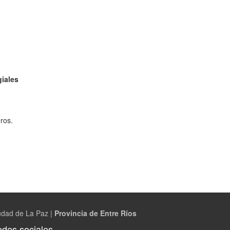
giales
ros.
udad de La Paz |
Provincia de Entre Ríos
des sociales