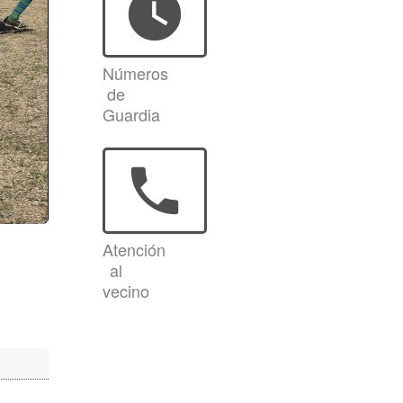
watch_later
Números
de
Guardia
phone
Atención
al
vecino