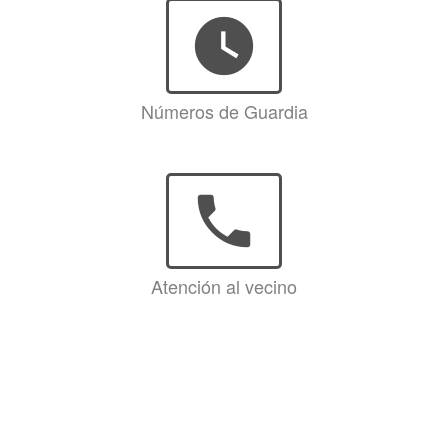
watch_later
Números de Guardia
phone
Atención al vecino