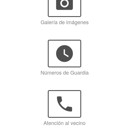
photo_camera
Galería de imágenes
watch_later
Números de Guardia
phone
Atención al vecino