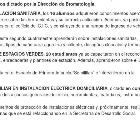
os dictado por la Dirección de Bromatología.
LACIÓN SANITARIA
, los
16 alumnos
adquirieron conocimientos acerc
ieron sobre las herramientas y su correcta aplicación. Además, ya pusi
s en el edificio del C.I.C. y construyendo una rampa de ingreso de veh
este segundo cuatrimestre aprenderán sobre instalaciones sanitarias,
s, tipos de caño para agua fría y caliente, desagües cloacales y term
 ESPACIOS VERDES, 20 estudiantes
ya se capacitaron en el recono
es, enredaderas y plantines de estación. Además, aprendieron sobre el
 en el Espacio de Primera Infancia “Semillitas” e intervinieron en la
ILIAR EN INSTALACIÓN ELÉCTRICA DOMICILIARIA
, dictado
en co
e los alcances generales del oficio, herramientas, materiales, instrum
mentos de protección de instalaciones eléctricas y, próximamente, real
cinas que se está refaccionando en la Secretaría de Desarrollo Social.