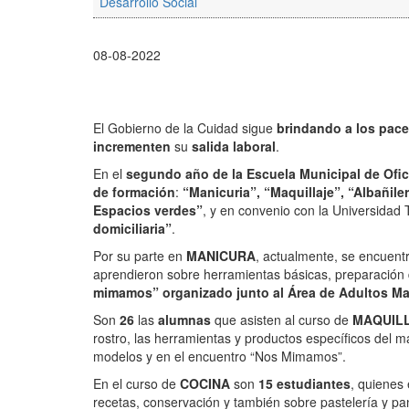
Desarrollo Social
08-08-2022
El Gobierno de la Cuidad sigue
brindando a los pac
incrementen
su
salida laboral
.
En el
segundo año de la Escuela Municipal de Ofic
de formación
:
“Manicuria”, “Maquillaje”, “Albañile
Espacios verdes”
, y en convenio con la Universidad 
domiciliaria”
.
Por su parte en
MANICURA
, actualmente, se encuen
aprendieron sobre herramientas básicas, preparación d
mimamos” organizado junto al Área de Adultos M
Son
26
las
alumnas
que asisten al curso de
MAQUIL
rostro, las herramientas y productos específicos del ma
modelos y en el encuentro “Nos Mimamos”.
En el curso de
COCINA
son
15 estudiantes
, quienes
recetas, conservación y también sobre pastelería y pan