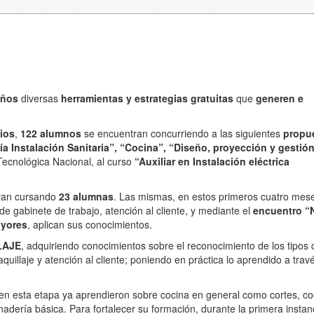
eños
diversas
herramientas y estrategias gratuitas
que
generen e
ios
,
122 alumnos
se encuentran concurriendo a las siguientes
propu
ría Instalación Sanitaria”, “Cocina”, “Diseño, proyección y gestió
Tecnológica Nacional, al curso
“Auxiliar en Instalación eléctrica
tran cursando
23 alumnas
. Las mismas, en estos primeros cuatro mes
e gabinete de trabajo, atención al cliente, y mediante el
encuentro “
ayores
, aplican sus conocimientos.
LAJE
, adquiriendo conocimientos sobre el reconocimiento de los tipos d
quillaje y atención al cliente; poniendo en práctica lo aprendido a trav
 en esta etapa ya aprendieron sobre cocina en general como cortes, co
adería básica. Para fortalecer su formación, durante la primera instan