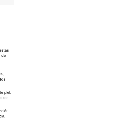
estas
n de
es,
Nos
e piel,
és de
cción,
cia,