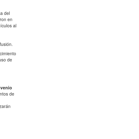
a del
eron en
ículos al
ofusión.
cimiento
 uso de
nvenio
entos de
izarán