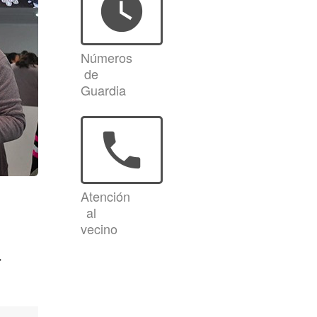
watch_later
Números
de
Guardia
phone
Atención
al
vecino
a