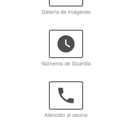
Galería de imágenes
watch_later
Números de Guardia
phone
Atención al vecino