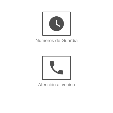
watch_later
Números de Guardia
phone
Atención al vecino