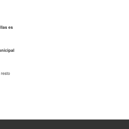
llas es
unicipal
 resto