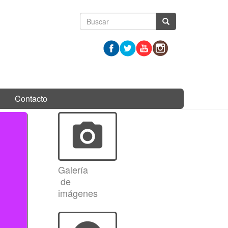
Formulario
Buscar
de
búsqueda
Contacto
photo_camera
Galería
de
imágenes