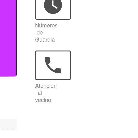
watch_later
Números
de
Guardia
phone
Atención
al
vecino