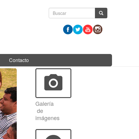
Formulario
Buscar
de
búsqueda
Contacto
photo_camera
Galería
de
imágenes