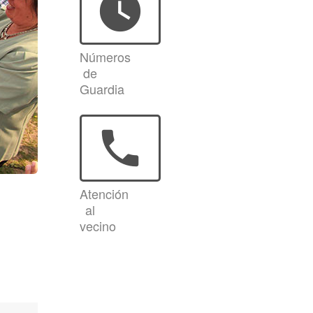
watch_later
Números
de
Guardia
phone
Atención
al
vecino