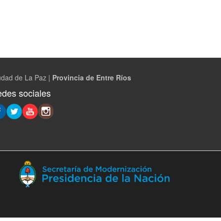
udad de La Paz |
Provincia de Entre Ríos
des sociales
(Abre
en
ventana
nueva)