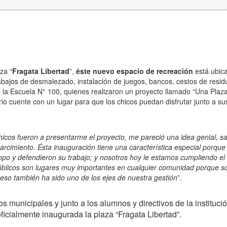
za “
Fragata Libertad
”,
éste nuevo espacio de recreación
está ubic
trabajos de desmalezado, instalación de juegos, bancos, cestos de resid
la Escuela N° 100, quienes realizaron un proyecto llamado “Una Plaz
io cuente con un lugar para que los chicos puedan disfrutar junto a su
chicos fueron a presentarme el proyecto, me pareció una idea genial, s
arcimiento. Ésta inauguración tiene una característica especial porque
mpo y defendieron su trabajo; y nosotros hoy le estamos cumpliendo el
úblicos son lugares muy importantes en cualquier comunidad porque s
r eso también ha sido uno de los ejes de nuestra gestión
”.
 municipales y junto a los alumnos y directivos de la instituci
ficialmente inaugurada la plaza “Fragata Libertad”.