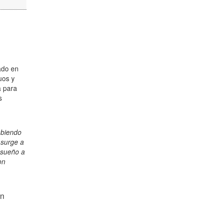
ado en
uos y
a para
s
abiendo
 surge a
 sueño a
on
ón