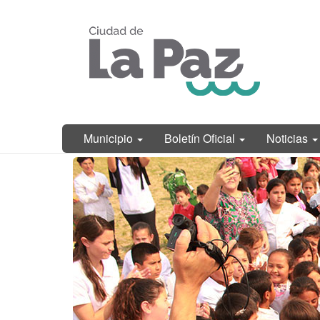
Ir
Municipalidad
al
de La Paz,
contenido
Entre Ríos
principal
Municipio
Boletín Oficial
Noticias
Contenido
principal