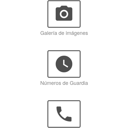
photo_camera
Galería de imágenes
watch_later
Números de Guardia
phone