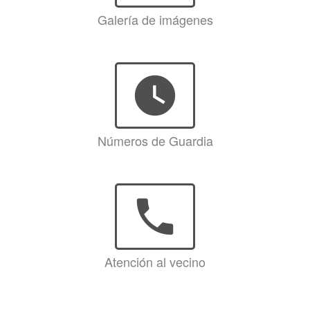
Galería de imágenes
watch_later
Números de Guardia
phone
Atención al vecino