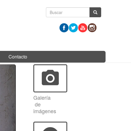
Formulario
Buscar
de
búsqueda
Contacto
photo_camera
Galería
de
imágenes