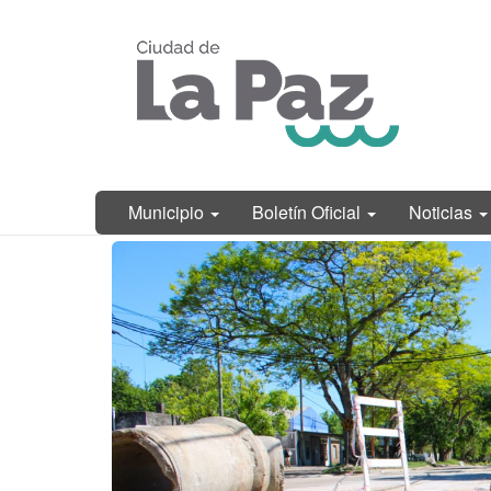
Ir
Municipalidad
al
de La Paz,
contenido
Entre Ríos
principal
Municipio
Boletín Oficial
Noticias
Contenido
principal