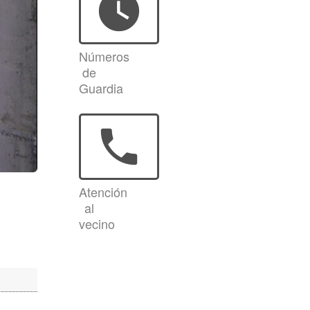
watch_later
Números
de
Guardia
phone
Atención
al
vecino