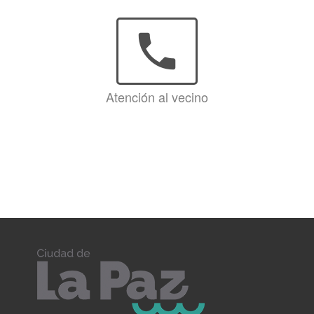
phone
Atención al vecino