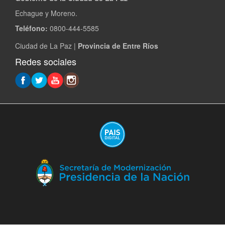
Echague y Moreno.
Teléfono:
0800-444-5585
Ciudad de La Paz |
Provincia de Entre Ríos
Redes sociales
(A
en
ve