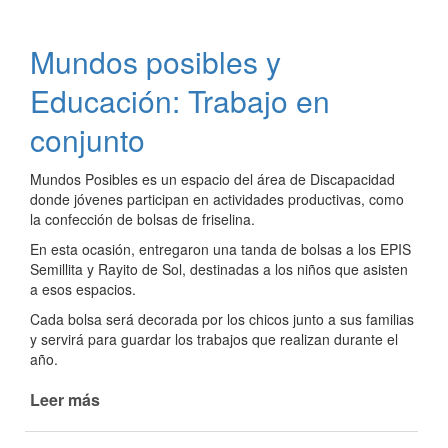
cumples
en
Mundos posibles y
"Rayito
de
Educación: Trabajo en
Sol"
conjunto
Mundos Posibles es un espacio del área de Discapacidad
donde jóvenes participan en actividades productivas, como
la confección de bolsas de friselina.
En esta ocasión, entregaron una tanda de bolsas a los EPIS
Semillita y Rayito de Sol, destinadas a los niños que asisten
a esos espacios.
Cada bolsa será decorada por los chicos junto a sus familias
y servirá para guardar los trabajos que realizan durante el
año.
Leer más
de
Mundos
posibles