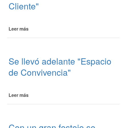
Cliente"
Leer más
de
Salida
de
campo
-
Se llevó adelante "Espacio
Taller
"Calidad
de Convivencia"
en
la
Atención
al
Leer más
de
Cliente"
Se
llevó
adelante
"Espacio
Con un gran festejo se
de