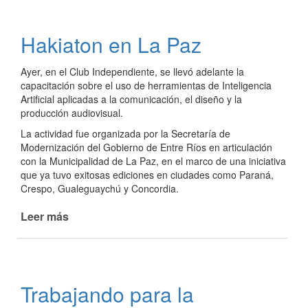
y
Educación:
Hakiaton en La Paz
Trabajo
en
Ayer, en el Club Independiente, se llevó adelante la
conjunto
capacitación sobre el uso de herramientas de Inteligencia
Artificial aplicadas a la comunicación, el diseño y la
producción audiovisual.
La actividad fue organizada por la Secretaría de
Modernización del Gobierno de Entre Ríos en articulación
con la Municipalidad de La Paz, en el marco de una iniciativa
que ya tuvo exitosas ediciones en ciudades como Paraná,
Crespo, Gualeguaychú y Concordia.
Leer más
de
Hakiaton
en
La
Paz
Trabajando para la