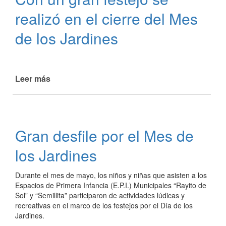
Convivencia"
realizó en el cierre del Mes
de los Jardines
Leer más
de
Con
un
gran
festejo
Gran desfile por el Mes de
se
realizó
los Jardines
en
el
Durante el mes de mayo, los niños y niñas que asisten a los
cierre
Espacios de Primera Infancia (E.P.I.) Municipales “Rayito de
del
Sol” y “Semillita” participaron de actividades lúdicas y
Mes
recreativas en el marco de los festejos por el Día de los
de
Jardines.
los