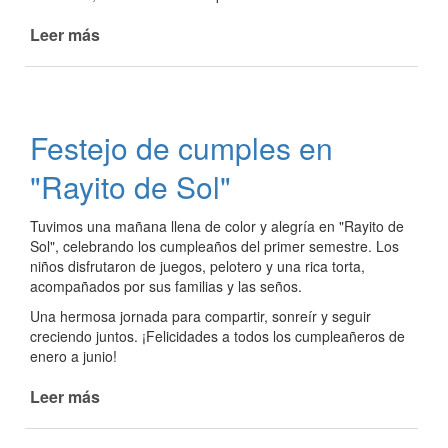
Leer más
de
Iniciaron
las
clases
abiertas
Festejo de cumples en
de
céramica
"Rayito de Sol"
Tuvimos una mañana llena de color y alegría en "Rayito de
Sol", celebrando los cumpleaños del primer semestre. Los
niños disfrutaron de juegos, pelotero y una rica torta,
acompañados por sus familias y las seños.
Una hermosa jornada para compartir, sonreír y seguir
creciendo juntos. ¡Felicidades a todos los cumpleañeros de
enero a junio!
Leer más
de
Festejo
de