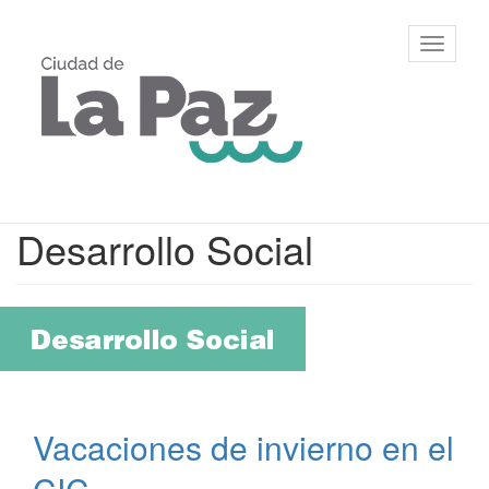
Ir
al
Municipalidad
Mostrar/
contenido
de La Paz,
barra
principal
Entre Ríos
de
navegac
Contenido
Desarrollo Social
principal
Vacaciones de invierno en el