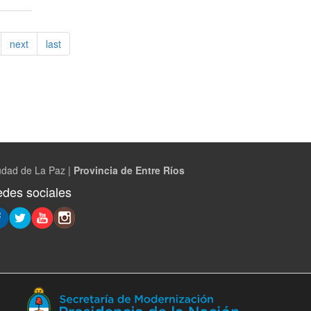
next
last
udad de La Paz |
Provincia de Entre Ríos
des sociales
(Abre
en