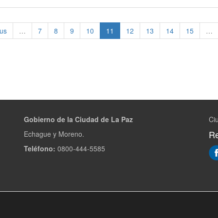
ous
…
7
8
9
10
11
12
13
14
15
…
Gobierno de la Ciudad de La Paz
Ci
Re
Echague y Moreno.
Teléfono:
0800-444-5585