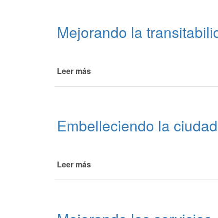
la
ciudad
Mejorando la transitabili
Leer más
de
Mejorando
la
transitabilidad
de
Embelleciendo la ciudad
las
calles
Leer más
de
Embelleciendo
la
ciudad