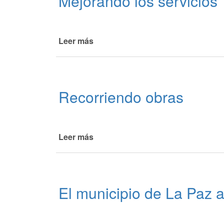
Mejorando los servicios
Leer más
de
Mejorando
los
servicios
Recorriendo obras
Leer más
de
Recorriendo
obras
El municipio de La Paz 