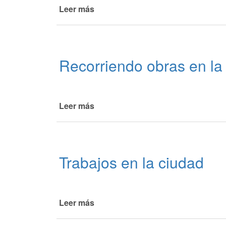
Leer más
de
Mejorando
la
transitabilidad
de
Recorriendo obras en la
las
calles
Leer más
de
Recorriendo
obras
en
la
Trabajos en la ciudad
ciudad
Leer más
de
Trabajos
en