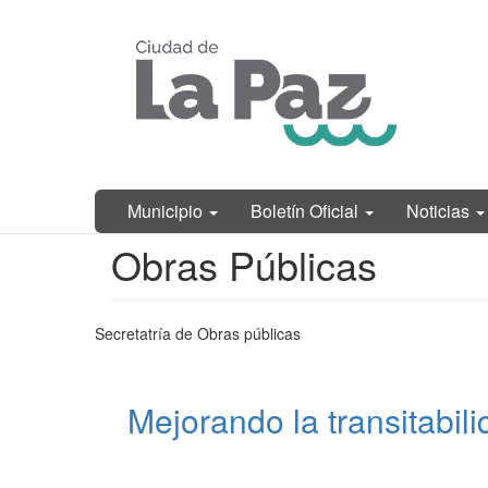
Ir
Municipalidad
al
de La Paz,
contenido
Entre Ríos
principal
Municipio
Boletín Oficial
Noticias
Contenido
Obras Públicas
principal
Secretatría de Obras públicas
Mejorando la transitabili