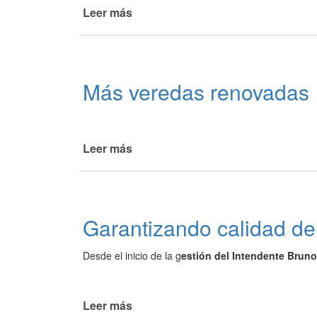
Leer más
de
El
municipio
de
La
Más veredas renovadas
Paz
atiende
las
demandas
Leer más
de
de
Más
los
veredas
vecinos
renovadas
Garantizando calidad de 
Desde el inicio de la g
estión del Intendente Bruno
Leer más
de