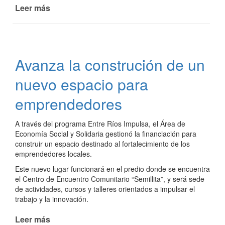
Leer más
de
SEGUIMOS
AVANZANDO
CON
EL
Avanza la construción de un
“PLAN
MI
nuevo espacio para
VEREDA”
emprendedores
A través del programa Entre Ríos Impulsa, el Área de
Economía Social y Solidaria gestionó la financiación para
construir un espacio destinado al fortalecimiento de los
emprendedores locales.
Este nuevo lugar funcionará en el predio donde se encuentra
el Centro de Encuentro Comunitario “Semillita”, y será sede
de actividades, cursos y talleres orientados a impulsar el
trabajo y la innovación.
Leer más
de