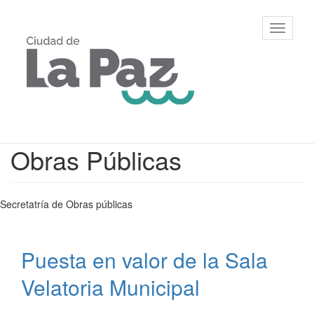
Ir
al
Municipalidad
Mostrar/
contenido
de La Paz,
barra
principal
Entre Ríos
de
navegac
Contenido
Obras Públicas
principal
Secretatría de Obras públicas
Puesta en valor de la Sala
Velatoria Municipal