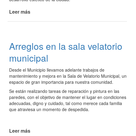
Leer más
de
"Mi
vereda":
un
plan
Arreglos en la sala velatorio
que
transforma
municipal
las
veredas
Desde el Municipio llevamos adelante trabajos de
de
mantenimiento y mejora en la Sala de Velatorio Municipal, un
la
espacio de gran importancia para nuestra comunidad.
ciudad
Se están realizando tareas de reparación y pintura en las
paredes, con el objetivo de mantener el lugar en condiciones
adecuadas, digno y cuidado, tal como merece cada familia
que atraviesa un momento de despedida.
Leer más
de