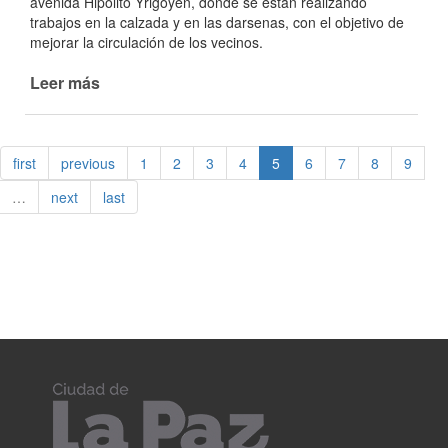
avenida Hipólito Yrigoyen, donde se están realizando
trabajos en la calzada y en las darsenas, con el objetivo de
mejorar la circulación de los vecinos.
Leer más
de
Se
continúa
trabajando
first
previous
1
2
3
4
5
6
7
8
9
en
Hipólito
…
next
last
Yrigoyen