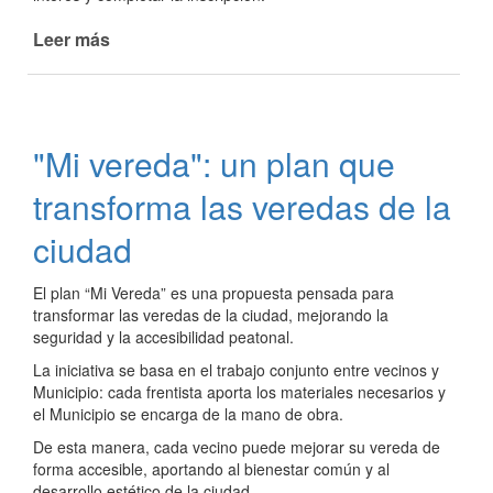
Leer más
de
Continúa
el
"Plan
Mi
"Mi vereda": un plan que
Vereda"
transforma las veredas de la
ciudad
El plan “Mi Vereda” es una propuesta pensada para
transformar las veredas de la ciudad, mejorando la
seguridad y la accesibilidad peatonal.
La iniciativa se basa en el trabajo conjunto entre vecinos y
Municipio: cada frentista aporta los materiales necesarios y
el Municipio se encarga de la mano de obra.
De esta manera, cada vecino puede mejorar su vereda de
forma accesible, aportando al bienestar común y al
desarrollo estético de la ciudad.