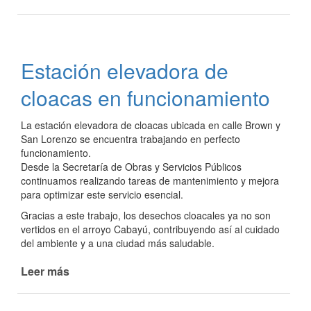
Avanza
la
construción
de
Estación elevadora de
un
nuevo
cloacas en funcionamiento
espacio
para
La estación elevadora de cloacas ubicada en calle Brown y
emprendedores
San Lorenzo se encuentra trabajando en perfecto
funcionamiento.
Desde la Secretaría de Obras y Servicios Públicos
continuamos realizando tareas de mantenimiento y mejora
para optimizar este servicio esencial.
Gracias a este trabajo, los desechos cloacales ya no son
vertidos en el arroyo Cabayú, contribuyendo así al cuidado
del ambiente y a una ciudad más saludable.
Leer más
de
Estación
elevadora