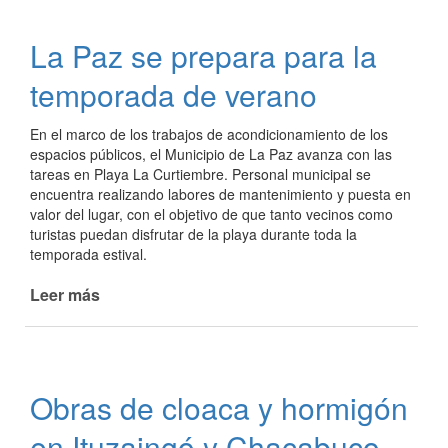
de
cloacas
La Paz se prepara para la
en
funcionamiento
temporada de verano
En el marco de los trabajos de acondicionamiento de los
espacios públicos, el Municipio de La Paz avanza con las
tareas en Playa La Curtiembre. Personal municipal se
encuentra realizando labores de mantenimiento y puesta en
valor del lugar, con el objetivo de que tanto vecinos como
turistas puedan disfrutar de la playa durante toda la
temporada estival.
Leer más
de
La
Paz
se
prepara
Obras de cloaca y hormigón
para
la
en Ituzaingó y Chacabuco