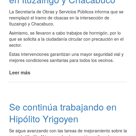
temporada
de
La Secretaría de Obras y Servicios Públicos informa que se
verano
reemplazó el tramo de cloacas en la intersección de
Ituzaingó y Chacabuco.
Asimismo, se llevaron a cabo trabajos de hormigón, por lo
que se solicita a la ciudadanía circular con precaución en el
sector.
Estas intervenciones garantizan una mayor seguridad vial y
mejores condiciones sanitarias para todos los vecinos.
Leer más
de
Obras
de
cloaca
y
Se continúa trabajando en
hormigón
en
Hipólito Yrigoyen
Ituzaingó
y
Se sigue avanzando con las tareas de mejoramiento sobre la
Chacabuco