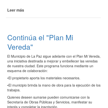
Leer más
de
Puesta
en
valor
de
Continúa el "Plan Mi
la
Sala
Vereda"
Velatoria
Municipal
El Municipio de La Paz sigue adelante con el Plan Mi Vereda,
una iniciativa destinada a mejorar y embellecer las veredas
de nuestra ciudad. Este programa funciona mediante un
esquema de colaboración:
•El propietario aporta los materiales necesarios.
•El municipio brinda la mano de obra para la ejecución de los
trabajos.
Quienes deseen sumarse pueden comunicarse con la
Secretaría de Obras Públicas y Servicios, manifestar su
interés y completar la inscripción.