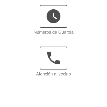
watch_later
Números de Guardia
phone
Atención al vecino