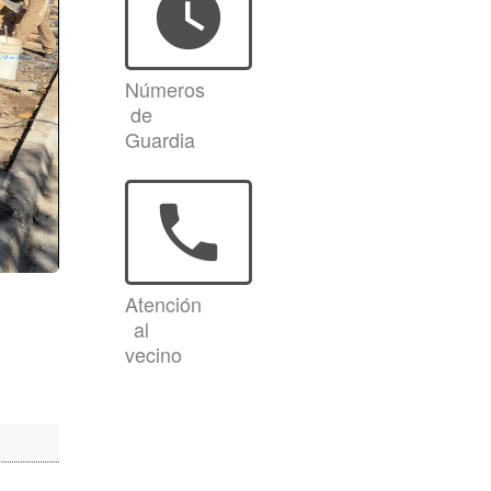
watch_later
Números
de
Guardia
phone
Atención
al
vecino