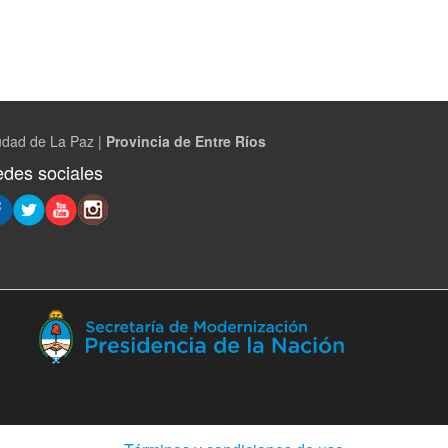
udad de La Paz |
Provincia de Entre Ríos
des sociales
(Abre
en
ventana
nueva)