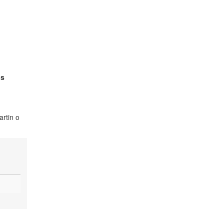
os
artin o