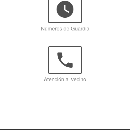
watch_later
Números de Guardia
phone
Atención al vecino