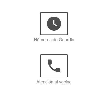
watch_later
Números de Guardia
phone
Atención al vecino