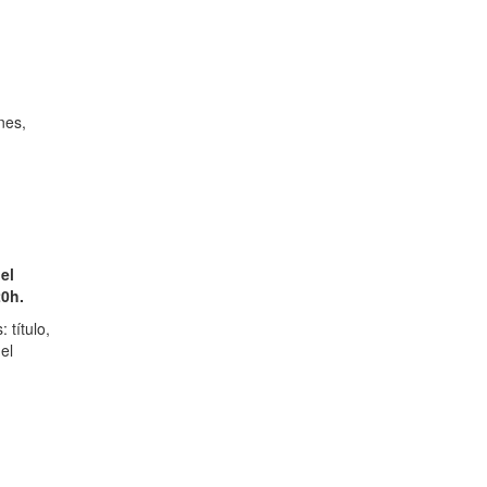
nes,
e
el
20h.
 título,
el