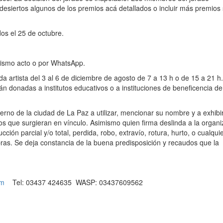
esiertos algunos de los premios acá detallados o incluir más premios
os el 25 de octubre.
mismo acto o por WhatsApp.
ada artista del 3 al 6 de diciembre de agosto de 7 a 13 h o de 15 a 21 h.
n donadas a institutos educativos o a instituciones de beneficencia de
bierno de la ciudad de La Paz a utilizar, mencionar su nombre y a exhibir
os que surgieran en vínculo. Asimismo quien firma deslinda a la organi
cción parcial y/o total, perdida, robo, extravío, rotura, hurto, o cualqui
obras. Se deja constancia de la buena predisposición y recaudos que la
om
Tel: 03437 424635 WASP: 03437609562