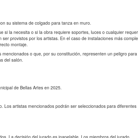
con su sistema de colgado para tanza en muro.
 si la necesita o si la obra requiere soportes, luces o cualquier reque
 ser provistos por los artistas. En el caso de instalaciones más comple
rrecto montaje.
s mencionados o que, por su constitución, representen un peligro para 
s del salón.
ipal de Bellas Artes en 2025.
o. Los artistas mencionados podrán ser seleccionados para diferentes
dos. La decisión del jurado es inapelable. Los miembros del jurado