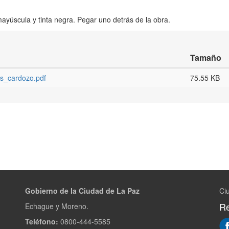
mayúscula y tinta negra. Pegar uno detrás de la obra.
Tamaño
es_cardozo.pdf
75.55 KB
Gobierno de la Ciudad de La Paz
Ci
Re
Echague y Moreno.
Teléfono:
0800-444-5585