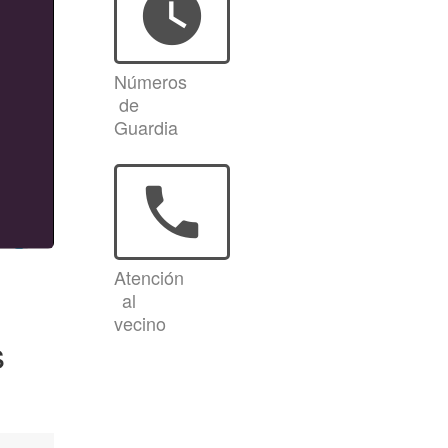
watch_later
Números
de
Guardia
phone
Atención
al
vecino
s