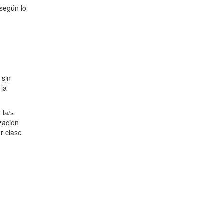
 según lo
 sin
 la
 la/s
zación
er clase