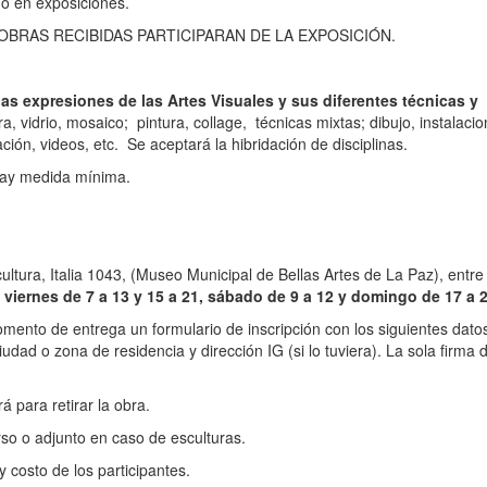
do en exposiciones.
LAS OBRAS RECIBIDAS PARTICIPARAN DE LA EXPOSICIÓN.
las expresiones de las Artes Visuales y sus diferentes técnicas y
a, vidrio, mosaico; pintura, collage, técnicas mixtas; dibujo, instalacio
lación, videos, etc. Se aceptará la hibridación de disciplinas.
ay medida mínima.
cultura, Italia 1043, (Museo Municipal de Bellas Artes de La Paz), entr
viernes de 7 a 13 y 15 a 21, sábado de 9 a 12 y domingo de 17 a 
mento de entrega un formulario de inscripción con los siguientes datos:
iudad o zona de residencia y dirección IG (si lo tuviera). La sola firma d
 para retirar la obra.
so o adjunto en caso de esculturas.
y costo de los participantes.