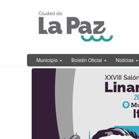
Ir
Municipalidad
al
de La Paz,
contenido
Entre Ríos
principal
Municipio
Boletín Oficial
Noticias
Contenido
principal