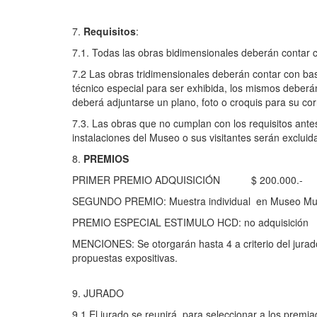
7.
Requisitos
:
7.1. Todas las obras bidimensionales deberán contar 
7.2 Las obras tridimensionales deberán contar con base
técnico especial para ser exhibida, los mismos deberán
deberá adjuntarse un plano, foto o croquis para su co
7.3. Las obras que no cumplan con los requisitos ante
instalaciones del Museo o sus visitantes serán excluida
8.
PREMIOS
PRIMER PREMIO ADQUISICIÓN $ 200.000.-
SEGUNDO PREMIO: Muestra individual en Museo Munic
PREMIO ESPECIAL ESTIMULO HCD: no adquisición
MENCIONES: Se otorgarán hasta 4 a criterio del jurad
propuestas expositivas.
9. JURADO
9.1 El jurado se reunirá para seleccionar a los premia