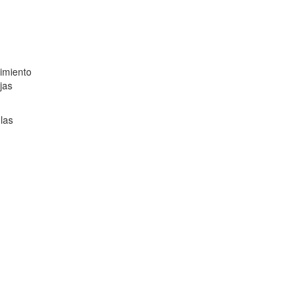
rimiento
jas
las