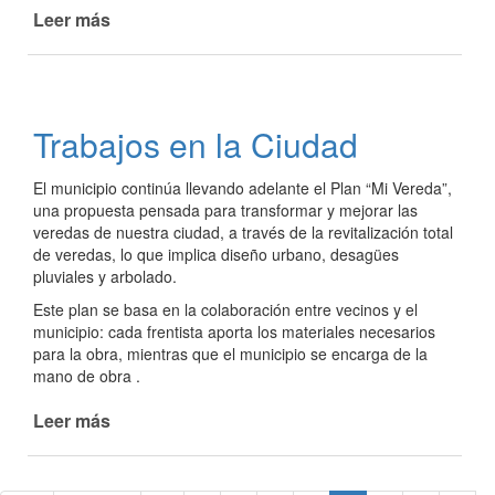
Leer más
de
Trabajos
de
mantenimiento
en
Trabajos en la Ciudad
distintos
puntos
El municipio continúa llevando adelante el Plan “Mi Vereda”,
de
una propuesta pensada para transformar y mejorar las
la
veredas de nuestra ciudad, a través de la revitalización total
ciudad
de veredas, lo que implica diseño urbano, desagües
pluviales y arbolado.
Este plan se basa en la colaboración entre vecinos y el
municipio: cada frentista aporta los materiales necesarios
para la obra, mientras que el municipio se encarga de la
mano de obra .
Leer más
de
Trabajos
en
la