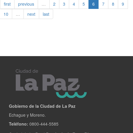
first
previous
…
2
3
4
5
6
7
8
9
Ciudad
10
…
next
last
Gobierno de la Ciudad de La Paz
Echague y Moreno.
Teléfono:
0800-444-5585