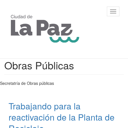
Ir
al
Municipalidad
Mostrar/
contenido
de La Paz,
barra
principal
Entre Ríos
de
navegac
Contenido
Obras Públicas
principal
Secretatría de Obras públicas
Trabajando para la
reactivación de la Planta de