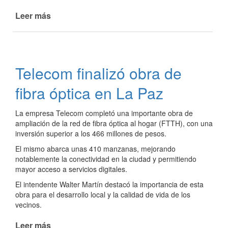
Leer más
de
Reposición
de
bomba
de
Telecom finalizó obra de
cloaca
tras
fibra óptica en La Paz
hechos
de
La empresa Telecom completó una importante obra de
vandalismo
ampliación de la red de fibra óptica al hogar (FTTH), con una
inversión superior a los 466 millones de pesos.
El mismo abarca unas 410 manzanas, mejorando
notablemente la conectividad en la ciudad y permitiendo
mayor acceso a servicios digitales.
El intendente Walter Martín destacó la importancia de esta
obra para el desarrollo local y la calidad de vida de los
vecinos.
Leer más
de