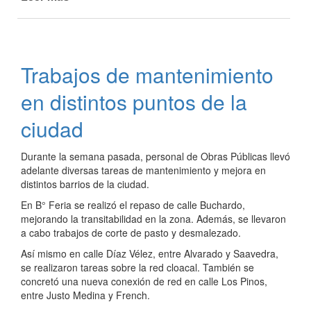
Telecom
finalizó
obra
de
Trabajos de mantenimiento
fibra
óptica
en distintos puntos de la
en
La
ciudad
Paz
Durante la semana pasada, personal de Obras Públicas llevó
adelante diversas tareas de mantenimiento y mejora en
distintos barrios de la ciudad.
En B° Feria se realizó el repaso de calle Buchardo,
mejorando la transitabilidad en la zona. Además, se llevaron
a cabo trabajos de corte de pasto y desmalezado.
Así mismo en calle Díaz Vélez, entre Alvarado y Saavedra,
se realizaron tareas sobre la red cloacal. También se
concretó una nueva conexión de red en calle Los Pinos,
entre Justo Medina y French.