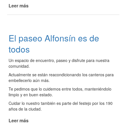
Leer más
de
Trabajos
en
el
paseo
El paseo Alfonsín es de
costero
de
todos
playa
"La
Un espacio de encuentro, paseo y disfrute para nuestra
Curtiembre"
comunidad.
Actualmente se están reacondicionando los canteros para
embellecerlo aún más.
Te pedimos que lo cuidemos entre todos, manteniéndolo
limpio y en buen estado.
Cuidar lo nuestro también es parte del festejo por los 190
años de la ciudad.
Leer más
de
El