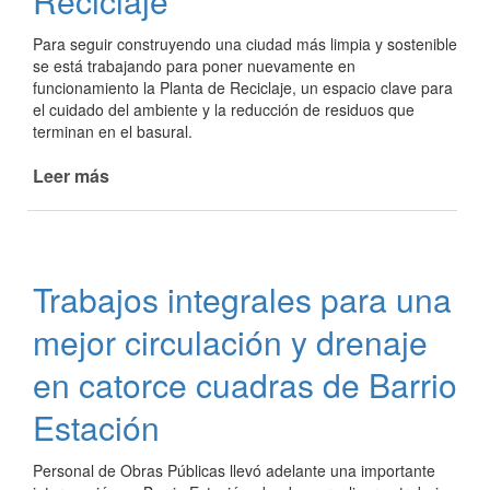
Reciclaje
Para seguir construyendo una ciudad más limpia y sostenible
se está trabajando para poner nuevamente en
funcionamiento la Planta de Reciclaje, un espacio clave para
el cuidado del ambiente y la reducción de residuos que
terminan en el basural.
Leer más
de
Trabajando
para
la
reactivación
Trabajos integrales para una
de
la
mejor circulación y drenaje
Planta
de
en catorce cuadras de Barrio
Reciclaje
Estación
Personal de Obras Públicas llevó adelante una importante