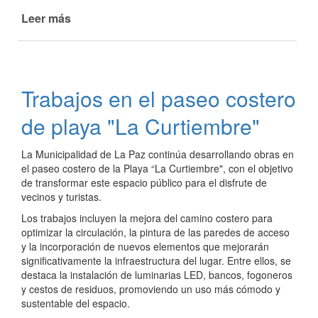
Leer más
de
Puesta
en
valor
de
Trabajos en el paseo costero
la
Terminal
de playa "La Curtiembre"
de
Ómnibus
La Municipalidad de La Paz continúa desarrollando obras en
de
el paseo costero de la Playa “La Curtiembre", con el objetivo
La
de transformar este espacio público para el disfrute de
Paz
vecinos y turistas.
Los trabajos incluyen la mejora del camino costero para
optimizar la circulación, la pintura de las paredes de acceso
y la incorporación de nuevos elementos que mejorarán
significativamente la infraestructura del lugar. Entre ellos, se
destaca la instalación de luminarias LED, bancos, fogoneros
y cestos de residuos, promoviendo un uso más cómodo y
sustentable del espacio.