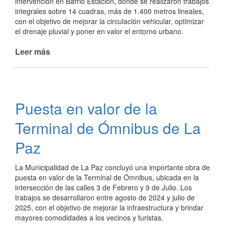
intervención en Barrio Estación, donde se realizaron trabajos
integrales sobre 14 cuadras, más de 1.400 metros lineales,
con el objetivo de mejorar la circulación vehicular, optimizar
el drenaje pluvial y poner en valor el entorno urbano.
Leer más
de
Trabajos
integrales
para
una
Puesta en valor de la
mejor
circulación
Terminal de Ómnibus de La
y
drenaje
Paz
en
catorce
La Municipalidad de La Paz concluyó una importante obra de
cuadras
puesta en valor de la Terminal de Ómnibus, ubicada en la
de
intersección de las calles 3 de Febrero y 9 de Julio. Los
Barrio
trabajos se desarrollaron entre agosto de 2024 y julio de
Estación
2025, con el objetivo de mejorar la infraestructura y brindar
mayores comodidades a los vecinos y turistas.